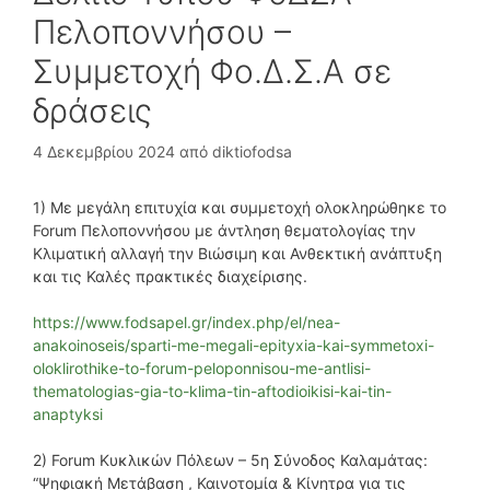
Πελοποννήσου –
Συμμετοχή Φο.Δ.Σ.Α σε
δράσεις
4 Δεκεμβρίου 2024
από
diktiofodsa
1) Με μεγάλη επιτυχία και συμμετοχή ολοκληρώθηκε το
Forum Πελοποννήσου με άντληση θεματολογίας την
Κλιματική αλλαγή την Βιώσιμη και Ανθεκτική ανάπτυξη
και τις Καλές πρακτικές διαχείρισης.
https://www.fodsapel.gr/index.php/el/nea-
anakoinoseis/sparti-me-megali-epityxia-kai-symmetoxi-
oloklirothike-to-forum-peloponnisou-me-antlisi-
thematologias-gia-to-klima-tin-aftodioikisi-kai-tin-
anaptyksi
2) Forum Κυκλικών Πόλεων – 5η Σύνοδος Καλαμάτας:
“Ψηφιακή Μετάβαση , Καινοτομία & Κίνητρα για τις