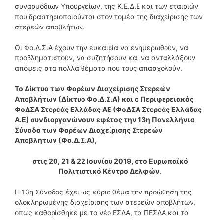
συναρμόδιων Υπουργείων, της Κ.Ε.Δ.Ε και των εταιριών
που δραστηριοποιούνται στον τομέα της διαχείρισης των
στερεών αποβλήτων.
Οι Φο.Δ.Σ.Α έχουν την ευκαιρία να ενημερωθούν, να
προβληματιστούν, να συζητήσουν και να ανταλλάξουν
απόψεις στα πολλά θέματα που τους απασχολούν.
Το Δίκτυο των Φορέων Διαχείρισης Στερεών
Αποβλήτων (Δίκτυο Φο.Δ.Σ.Α) και ο Περιφερειακός
ΦοΔΣΑ Στερεάς Ελλάδας ΑΕ (ΦοΔΣΑ Στερεάς Ελλάδας
Α.Ε) συνδιοργανώνουν εφέτος την 13η Πανελλήνια
Σύνοδο των Φορέων Διαχείρισης Στερεών
Αποβλήτων (Φο.Δ.Σ.Α),
στις 20, 21 & 22 Ιουνίου 2019, στο Ευρωπαϊκό
Πολιτιστικό Κέντρο Δελφών.
Η 13η Σύνοδος έχει ως κύριο θέμα την προώθηση της
ολοκληρωμένης διαχείρισης των στερεών αποβλήτων,
όπως καθορίσθηκε με το νέο ΕΣΔΑ, τα ΠΕΣΔΑ και τα