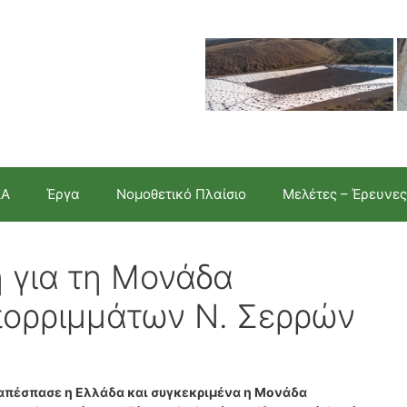
ΣΑ
Έργα
Νομοθετικό Πλαίσιο
Μελέτες – Έρευνες
η για τη Μονάδα
πορριμμάτων Ν. Σερρών
η απέσπασε η Ελλάδα και συγκεκριμένα η Μονάδα