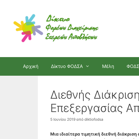
Μετάβαση
σε
περιεχόμενο
Αρχική
Δίκτυο ΦΟΔΣΑ
Μέλη
ΦΟΔ
Διεθνής Διάκρισ
Επεξεργασίας Α
5 Ιουνίου 2019
από
diktiofodsa
Μια ιδιαίτερα τιμητική διεθνή διάκρισ