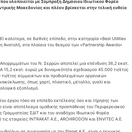
που υλοποιείται με Σύμπραξη Δημόσιου Ιδιωτικού Φορέα
τρικής Μακεδονίας και πλέον βρίσκεται στην τελική ευθεία
) καλύτερα, σε διεθνές επίπεδο, στην κατηγορία «Best Utilities
ση Ανατολή, στα πλαίσια του θεσμού των «Partnership Awards»
Απορριμμάτων του Ν. Σερρών αποτελεί μια επένδυση 36,2 εκατ.
Α 15,2 εκατ. ευρώ) με δυναμικότητα σχεδιασμού 45.000 τν/έτος
 τν/έτος σύμμεικτων και προδιαλεγμένων οργανικών
νακύκλωσης, όπως χαρτί, πλαστικό, μέταλλο, γυαλί και
ολογικά εξοπλισμό.
του έργου τόσο σε επίπεδο εκτέλεσης όσο και τήρησης των
ο είναι αποτέλεσμα ομαδικής προσπάθειας του Περιφερειακού
ς Γραμματείας ΣΔΙΤ και του αναδόχου Ιδιωτικού Φορέα
 τις εταιρείες INTRAKAT Α.Ε., ARCHIRODON και ENVITEC Α.Ε.
μβούλων σε συνεργασία με την Planet A.E., είναι ο τεχνικός