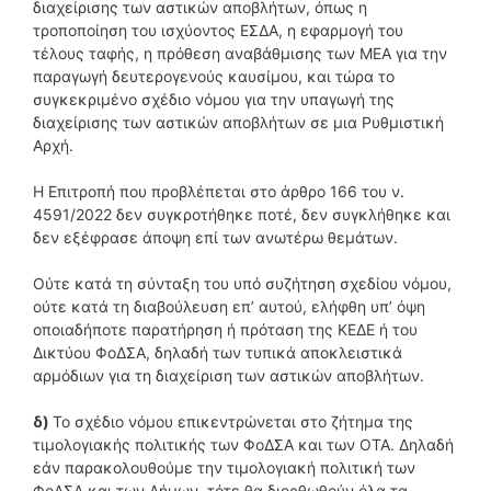
διαχείρισης των αστικών αποβλήτων, όπως η
τροποποίηση του ισχύοντος ΕΣΔΑ, η εφαρμογή του
τέλους ταφής, η πρόθεση αναβάθμισης των ΜΕΑ για την
παραγωγή δευτερογενούς καυσίμου, και τώρα το
συγκεκριμένο σχέδιο νόμου για την υπαγωγή της
διαχείρισης των αστικών αποβλήτων σε μια Ρυθμιστική
Αρχή.
Η Επιτροπή που προβλέπεται στο άρθρο 166 του ν.
4591/2022 δεν συγκροτήθηκε ποτέ, δεν συγκλήθηκε και
δεν εξέφρασε άποψη επί των ανωτέρω θεμάτων.
Ούτε κατά τη σύνταξη του υπό συζήτηση σχεδίου νόμου,
ούτε κατά τη διαβούλευση επ’ αυτού, ελήφθη υπ’ όψη
οποιαδήποτε παρατήρηση ή πρόταση της ΚΕΔΕ ή του
Δικτύου ΦοΔΣΑ, δηλαδή των τυπικά αποκλειστικά
αρμόδιων για τη διαχείριση των αστικών αποβλήτων.
δ)
Το σχέδιο νόμου επικεντρώνεται στο ζήτημα της
τιμολογιακής πολιτικής των ΦοΔΣΑ και των ΟΤΑ. Δηλαδή
εάν παρακολουθούμε την τιμολογιακή πολιτική των
ΦοΔΣΑ και των Δήμων, τότε θα διορθωθούν όλα τα