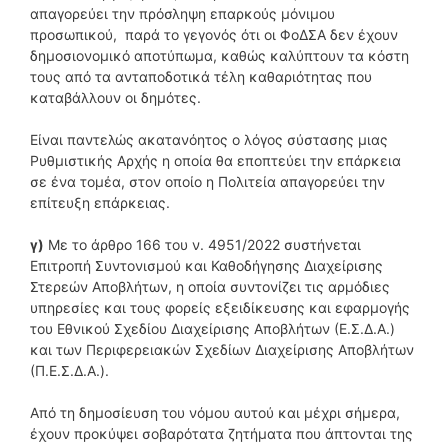
απαγορεύει την πρόσληψη επαρκούς μόνιμου
προσωπικού, παρά το γεγονός ότι οι ΦοΔΣΑ δεν έχουν
δημοσιονομικό αποτύπωμα, καθώς καλύπτουν τα κόστη
τους από τα ανταποδοτικά τέλη καθαριότητας που
καταβάλλουν οι δημότες.
Είναι παντελώς ακατανόητος ο λόγος σύστασης μιας
Ρυθμιστικής Αρχής η οποία θα εποπτεύει την επάρκεια
σε ένα τομέα, στον οποίο η Πολιτεία απαγορεύει την
επίτευξη επάρκειας.
γ)
Με το άρθρο 166 του ν. 4951/2022 συστήνεται
Επιτροπή Συντονισμού και Καθοδήγησης Διαχείρισης
Στερεών Αποβλήτων, η οποία συντονίζει τις αρμόδιες
υπηρεσίες και τους φορείς εξειδίκευσης και εφαρμογής
του Εθνικού Σχεδίου Διαχείρισης Αποβλήτων (Ε.Σ.Δ.Α.)
και των Περιφερειακών Σχεδίων Διαχείρισης Αποβλήτων
(Π.Ε.Σ.Δ.Α.).
Από τη δημοσίευση του νόμου αυτού και μέχρι σήμερα,
έχουν προκύψει σοβαρότατα ζητήματα που άπτονται της