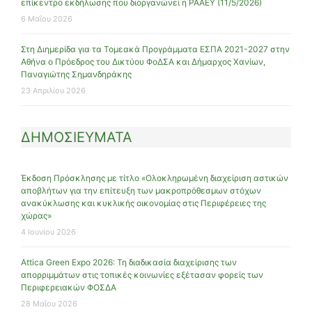
επίκεντρο εκδήλωσης που διοργανώνει η ΡΑΑΕΥ (11/5/2026)
6 Μαΐου 2026
Στη Διημερίδα για τα Τομεακά Προγράμματα ΕΣΠΑ 2021-2027 στην
Αθήνα ο Πρόεδρος του Δικτύου ΦοΔΣΑ και Δήμαρχος Χανίων,
Παναγιώτης Σημανδηράκης
23 Απριλίου 2026
ΔΗΜΟΣΙΕΥΜΑΤΑ
Έκδοση Πρόσκλησης με τίτλο «Ολοκληρωμένη διαχείριση αστικών
αποβλήτων για την επίτευξη των μακροπρόθεσμων στόχων
ανακύκλωσης και κυκλικής οικονομίας στις Περιφέρειες της
χώρας»
4 Ιουνίου 2026
Attica Green Expo 2026: Τη διαδικασία διαχείρισης των
απορριμμάτων στις τοπικές κοινωνίες εξέτασαν φορείς των
Περιφερειακών ΦΟΣΔΑ
28 Μαΐου 2026