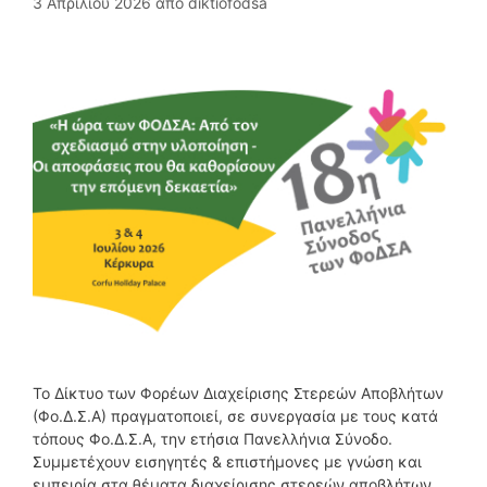
3 Απριλίου 2026
από
diktiofodsa
Το Δίκτυο των Φορέων Διαχείρισης Στερεών Αποβλήτων
(Φο.Δ.Σ.Α) πραγματοποιεί, σε συνεργασία με τους κατά
τόπους Φο.Δ.Σ.Α, την ετήσια Πανελλήνια Σύνοδο.
Συμμετέχουν εισηγητές & επιστήμονες με γνώση και
εμπειρία στα θέματα διαχείρισης στερεών αποβλήτων,