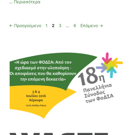
…
Περισσότερα
Σελίδα
Σελίδα
Σελίδα
Σελίδα
←
Προηγούμενο
1
2
3
…
6
Επόμενο
→