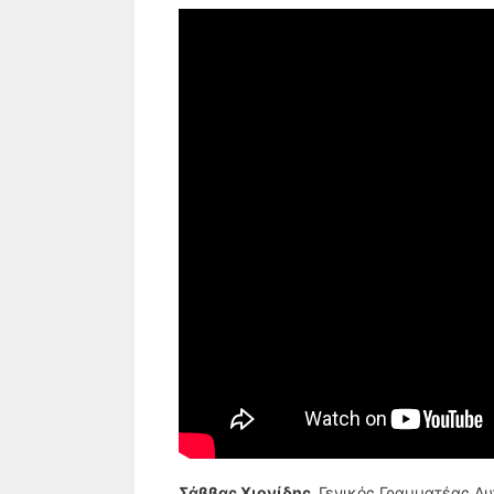
Σάββας Χιονίδης,
Γενικός Γραμματέας Αυ