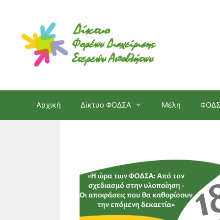
Μετάβαση
σε
περιεχόμενο
Αρχική
Δίκτυο ΦΟΔΣΑ
Μέλη
ΦΟΔ