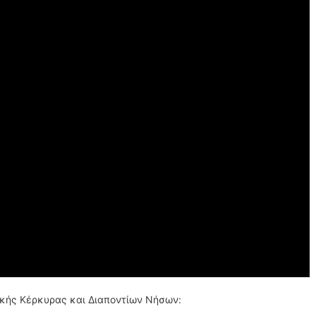
κής Κέρκυρας και Διαποντίων Νήσων: